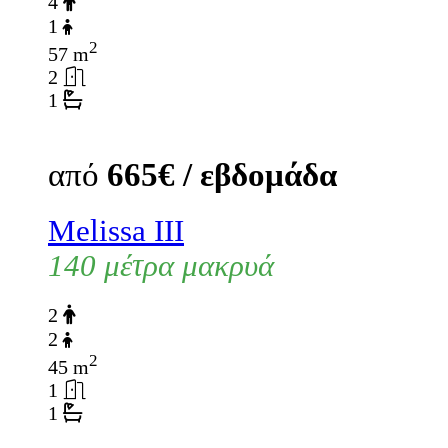
4
1
2
57 m
2
1
από
665€ / εβδομάδα
Melissa III
140 μέτρα μακρυά
2
2
2
45 m
1
1