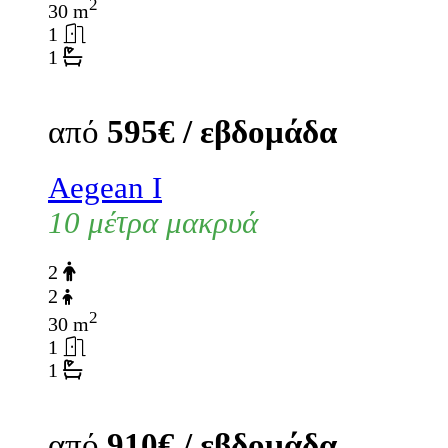
2
30 m
1
1
από
595€ / εβδομάδα
Aegean I
10 μέτρα μακρυά
2
2
2
30 m
1
1
από
910€ / εβδομάδα