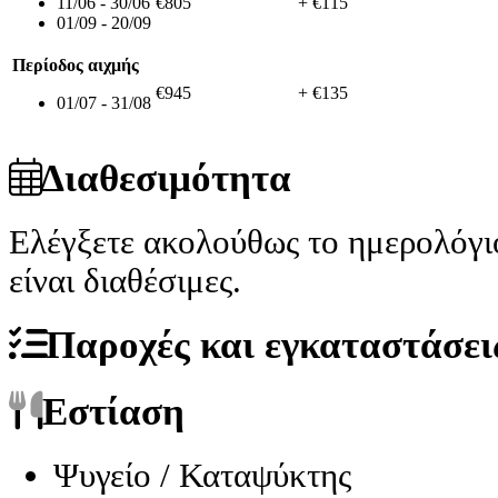
11/06 - 30/06
€805
+ €115
01/09 - 20/09
Περίοδος αιχμής
€945
+ €135
01/07 - 31/08
Διαθεσιμότητα
Ελέγξετε ακολούθως το ημερολόγι
είναι διαθέσιμες.
Παροχές και εγκαταστάσει
Εστίαση
Ψυγείο / Καταψύκτης