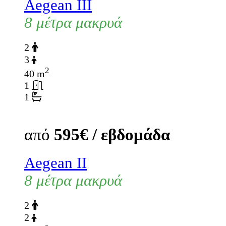
Aegean III
8 μέτρα μακρυά
2
3
2
40 m
1
1
από
595€ / εβδομάδα
Aegean II
8 μέτρα μακρυά
2
2