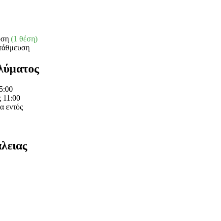
υση
(1 θέση)
τάθμευση
λύματος
5:00
 11:00
α εντός
λειας