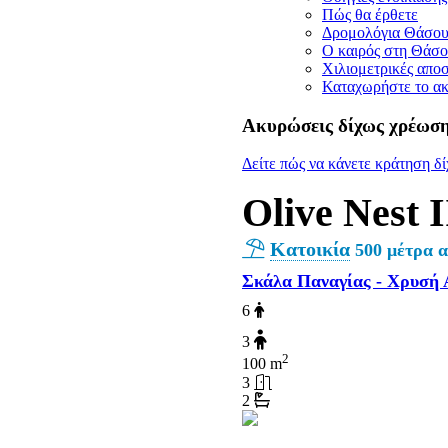
Πώς θα έρθετε
Δρομολόγια Θάσο
Ο καιρός στη Θάσο
Χιλιομετρικές αποσ
Καταχωρήστε το ακ
Ακυρώσεις δίχως χρέωσ
Δείτε πώς να κάνετε κράτηση δί
Olive Nest I
Κατοικία
500 μέτρα 
Σκάλα Παναγίας - Χρυσή 
6
3
2
100 m
3
2