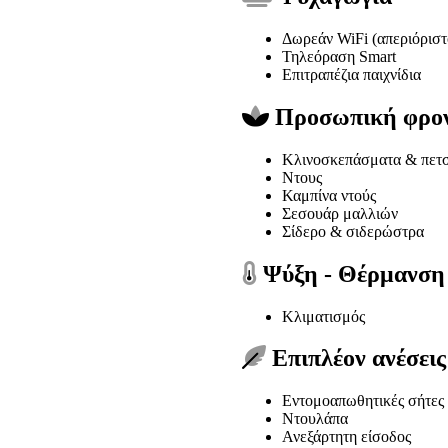
Δωρεάν WiFi (απεριόριστ
Τηλεόραση Smart
Επιτραπέζια παιχνίδια
Προσωπική φρον
Κλινοσκεπάσματα & πετσ
Ντους
Καμπίνα ντούς
Σεσουάρ μαλλιών
Σίδερο & σιδερώστρα
Ψύξη - Θέρμανση
Κλιματισμός
Επιπλέον ανέσεις
Εντομοαπωθητικές σήτες
Ντουλάπα
Ανεξάρτητη είσοδος