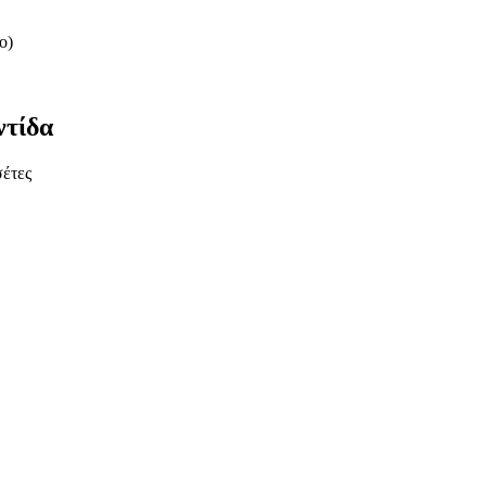
ο)
τίδα
έτες