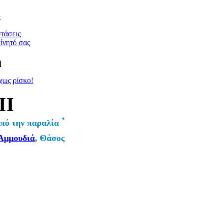
υ
τάσεις
ίνητό σας
η
χως ρίσκο!
II
*
από την παραλία
Αμμουδιά
, Θάσος