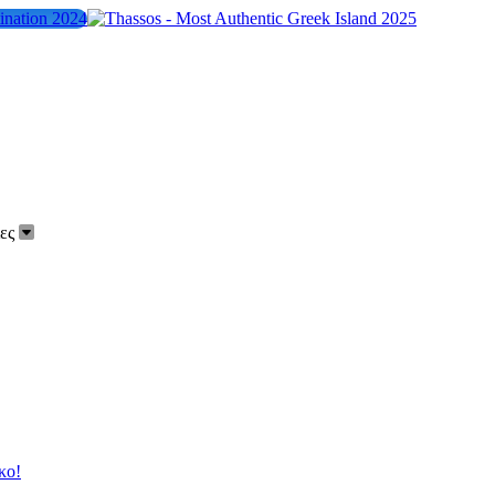
ίες
κο!