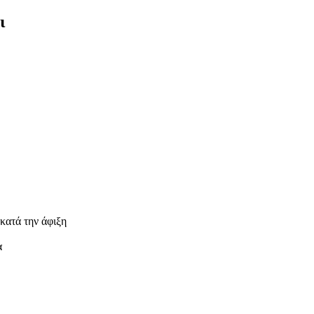
ι
κατά την άφιξη
α