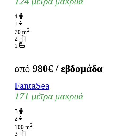
124 μέτρα μακρυά
4
1
2
70 m
2
1
από
980€ / εβδομάδα
FantaSea
171 μέτρα μακρυά
5
2
2
100 m
3