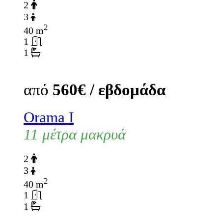
2
3
2
40 m
1
1
από
560€ / εβδομάδα
Orama I
11 μέτρα μακρυά
2
3
2
40 m
1
1