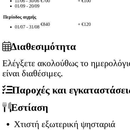
11/06 - 30/06
€700
+ €100
01/09 - 20/09
Περίοδος αιχμής
€840
+ €120
01/07 - 31/08
Διαθεσιμότητα
Ελέγξετε ακολούθως το ημερολόγι
είναι διαθέσιμες.
Παροχές και εγκαταστάσει
Εστίαση
Χτιστή εξωτερική ψησταριά