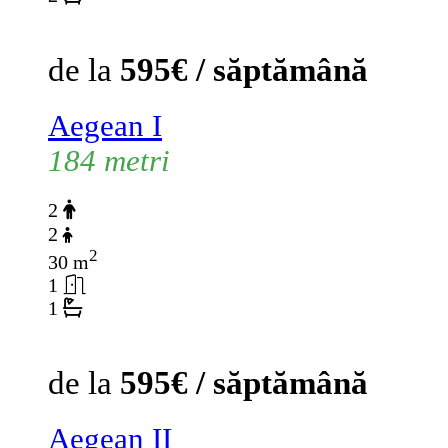
de la
595€ / săptămână
Aegean I
184 metri
2
2
2
30 m
1
1
de la
595€ / săptămână
Aegean II