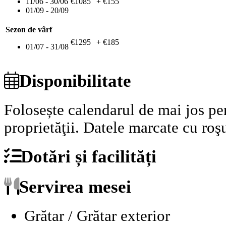
11/06 - 30/06
€1085
+ €155
01/09 - 20/09
Sezon de vârf
€1295
+ €185
01/07 - 31/08
Disponibilitate
Folosește calendarul de mai jos pen
proprietăţii.
Datele marcate cu roşu
Dotări și facilități
Servirea mesei
Grătar / Grătar exterior