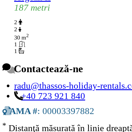
187 metri
2
2
2
30 m
1
1
Contactează-ne
radu@thassos-holiday-rentals.
+40 723 921 840
AMA #
: 00003397882
*
Distanţă măsurată în linie dreap