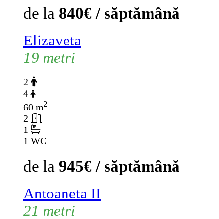
de la
840€ / săptămână
Elizaveta
19 metri
2
4
2
60 m
2
1
1 WC
de la
945€ / săptămână
Antoaneta II
21 metri