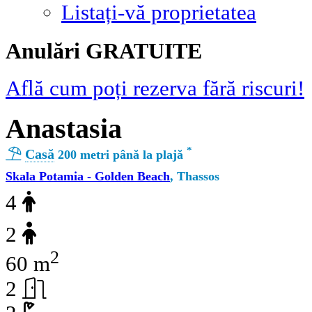
Listați-vă proprietatea
Αnulări GRATUITE
Află cum poți rezerva fără riscuri!
Anastasia
*
Casă
200 metri până la plajă
Skala Potamia - Golden Beach
, Thassos
4
2
2
60 m
2