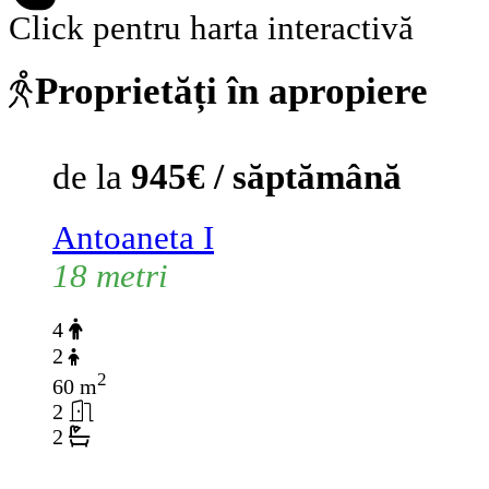
Click pentru harta interactivă
Proprietăți în apropiere
de la
945€ / săptămână
Antoaneta I
18 metri
4
2
2
60 m
2
2