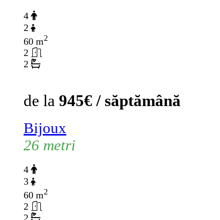
4
2
2
60 m
2
2
de la
945€ / săptămână
Bijoux
26 metri
4
3
2
60 m
2
2