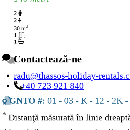
2
2
2
30 m
1
1
Contactează-ne
radu@thassos-holiday-rentals.
+40 723 921 840
GNTO #
: 01 - 03 - K - 12 - 2K -
*
Distanţă măsurată în linie dreap