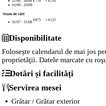
11/06 - 30/06
€770
+ €110
01/09 - 20/09
Sezon de vârf
€875
+ €125
01/07 - 31/08
Disponibilitate
Folosește calendarul de mai jos pen
proprietăţii.
Datele marcate cu roşu
Dotări și facilități
Servirea mesei
Grătar / Grătar exterior