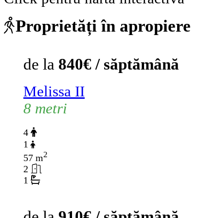
Proprietăți în apropiere
de la
840€ / săptămână
Melissa II
8 metri
4
1
2
57 m
2
1
de la
910€ / săptămână