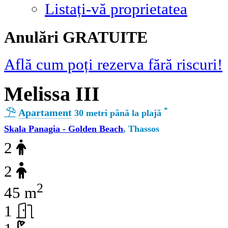
Listați-vă proprietatea
Αnulări GRATUITE
Află cum poți rezerva fără riscuri!
Melissa III
*
Apartament
30 metri până la plajă
Skala Panagia - Golden Beach
, Thassos
2
2
2
45 m
1