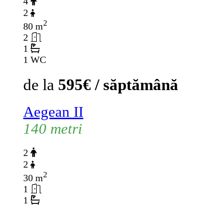
4
2
2
80 m
2
1
1 WC
de la
595€ / săptămână
Aegean II
140 metri
2
2
2
30 m
1
1