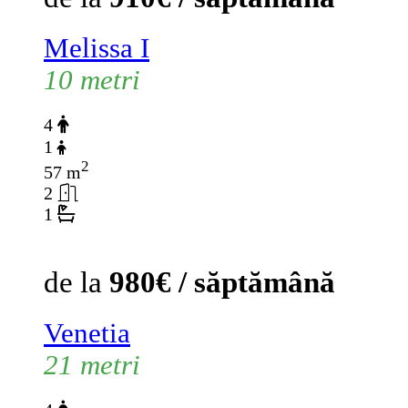
Melissa I
10 metri
4
1
2
57 m
2
1
de la
980€ / săptămână
Venetia
21 metri