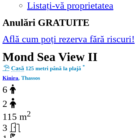
Listați-vă proprietatea
Αnulări GRATUITE
Află cum poți rezerva fără riscuri!
Mond Sea View II
*
Casă
125 metri până la plajă
Kinira
, Thassos
6
2
2
115 m
3