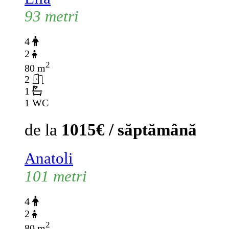
93 metri
4
2
2
80 m
2
1
1 WC
de la
1015€ / săptămână
Anatoli
101 metri
4
2
2
80 m