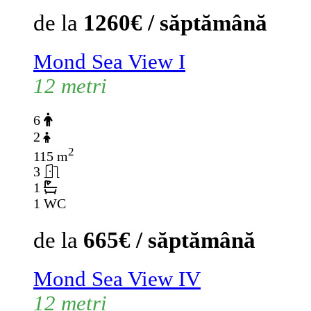
de la
1260€ / săptămână
Mond Sea View I
12 metri
6
2
2
115 m
3
1
1 WC
de la
665€ / săptămână
Mond Sea View IV
12 metri