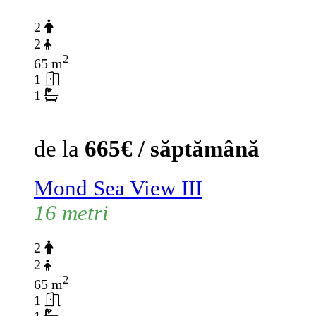
2
2
2
65 m
1
1
de la
665€ / săptămână
Mond Sea View III
16 metri
2
2
2
65 m
1