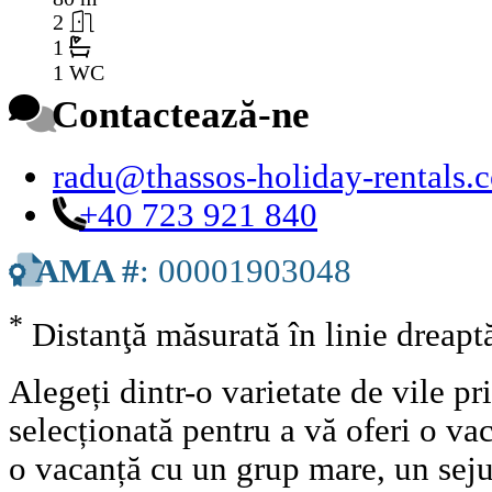
2
1
1 WC
Contactează-ne
radu@thassos-holiday-rentals.
+40 723 921 840
AMA #
: 00001903048
*
Distanţă măsurată în linie dreap
Alegeți dintr-o varietate de vile pr
selecționată pentru a vă oferi o vac
o vacanță cu un grup mare, un seju