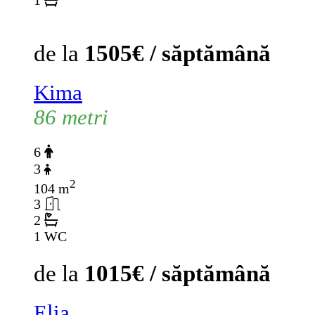
1
de la
1505€ / săptămână
Kima
86 metri
6
3
2
104 m
3
2
1 WC
de la
1015€ / săptămână
Elia