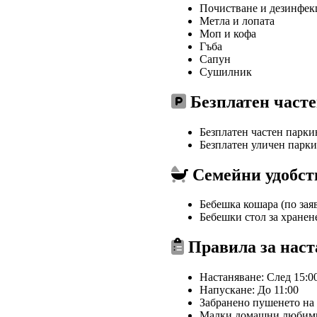
Почистване и дезинфек
Метла и лопата
Моп и кофа
Гъба
Сапун
Сушилник
Безплатен часте
Безплатен частен парк
Безплатен уличен парк
Семейни удобст
Бебешка кошара (по зая
Бебешки стол за хранене
Правила за наст
Настаняване: След 15:0
Напускане: До 11:00
Забранено пушенето на
Малки домашни любимци 