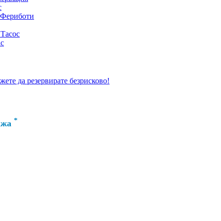
с
 Фериботи
 Тасос
ас
ожете да резервирате безрисково!
*
ажа