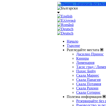
Начало
Търсене
Разгледайте местата
Дасилио Принос
Кинира
Лименария
Тасос град / Лиме
Пахис Бийч
Скала Мариес
Скала Панагия
Скала Потамия
Скала Рахони
Скала Сотирос
Полезна информация
Резервирайте без 
Ръководство за ре