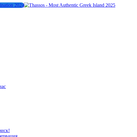
нас
риск!
зервация