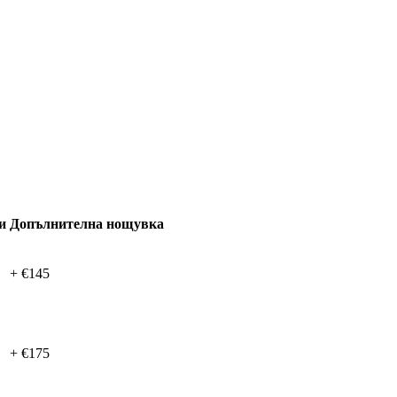
и
Допълнителна нощувка
+ €145
+ €175