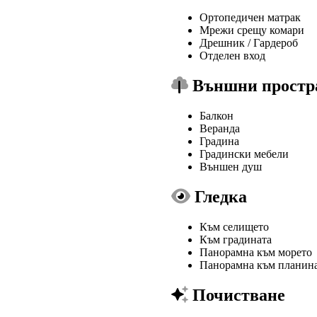
Ортопедичен матрак
Мрежи срещу комари
Дрешник / Гардероб
Отделен вход
Външни простр
Балкон
Веранда
Градина
Градински мебели
Външен душ
Гледка
Към селището
Към градината
Панорамна към морето
Панорамна към планин
Почистване