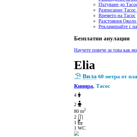
Пътуване до Тасо
Разписание Тасос
Времето на Тасос
Разстояния Около
Рекламирайте с н
Безплатни анулации
Научете повече за това как м
Elia
Вила
60 метра от пл
Кинира
, Тасос
4
2
2
80 m
2
1
1 WC