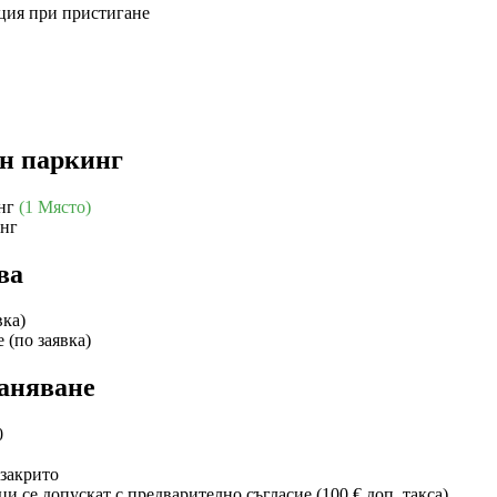
ция при пристигане
н паркинг
инг
(1 Място)
инг
ва
вка)
 (по заявка)
аняване
0
 закрито
се допускат с предварително съгласие (100 € доп. такса)