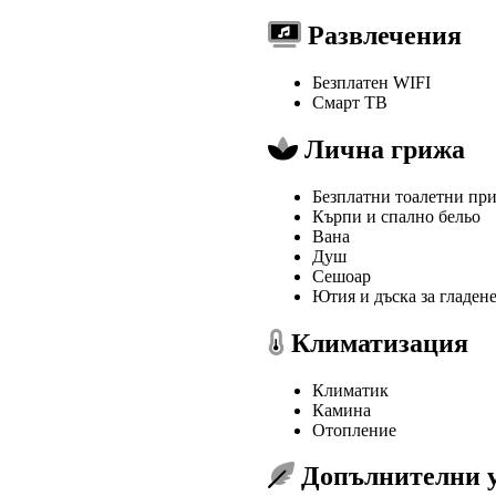
Развлечения
Безплатен WIFI
Смарт ТВ
Лична грижа
Безплатни тоалетни пр
Кърпи и спално бельо
Вана
Душ
Сешоар
Ютия и дъска за гладен
Климатизация
Климатик
Камина
Отопление
Допълнителни у