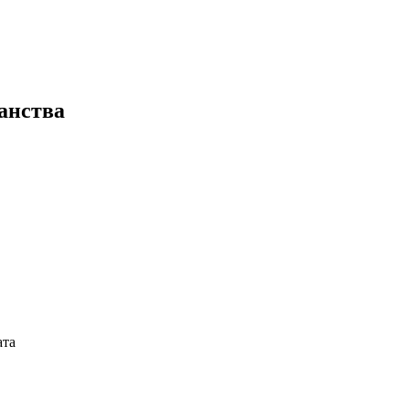
анства
ата