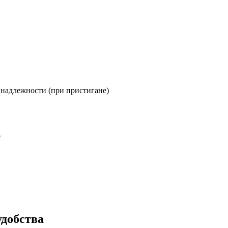
инадлежности (при пристигане)
е
добства