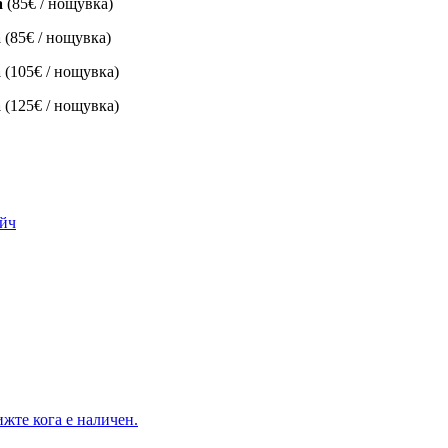
а
(85€ / нощувка)
а
(85€ / нощувка)
а
(105€ / нощувка)
а
(125€ / нощувка)
ийч
жте кога е наличен.