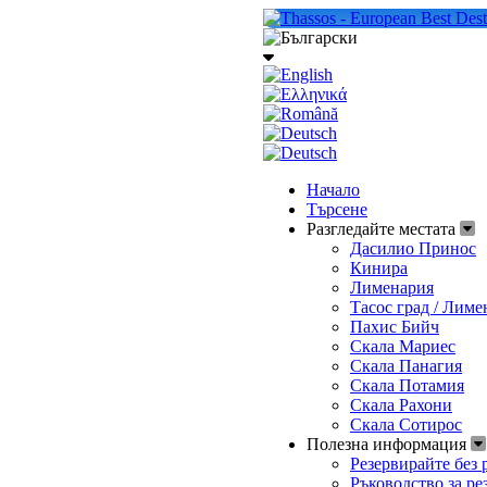
Начало
Търсене
Разгледайте местата
Дасилио Принос
Кинира
Лименария
Тасос град / Лиме
Пахис Бийч
Скала Мариес
Скала Панагия
Скала Потамия
Скала Рахони
Скала Сотирос
Полезна информация
Резервирайте без 
Ръководство за ре