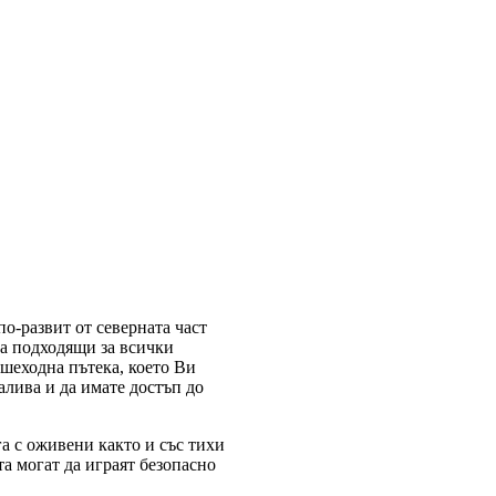
о-развит от северната част
са подходящи за всички
ешеходна пътека, което Ви
алива и да имате достъп до
а с оживени както и със тихи
та могат да играят безопасно