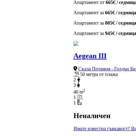
Апартамент от
665€ / седмиц
Апартамент за
665€ / седмиц
Апартамент за
805€ / седмиц
Апартамент за
945€ / седмиц
Aegean III
Скала Потамия - Голдън Б
50 метра от плажа
2
3
2
40 m
1
1
Неналичен
Имате известна гъвкавост? Ви