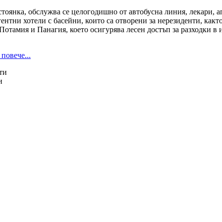
тоянка, обслужва се целогодишно от автобусна линия, лекари, а
ентни хотели с басейни, които са отворени за нерезиденти, какт
Потамия и Панагия, което осигурява лесен достъп за разходки в 
 повече...
ти
и