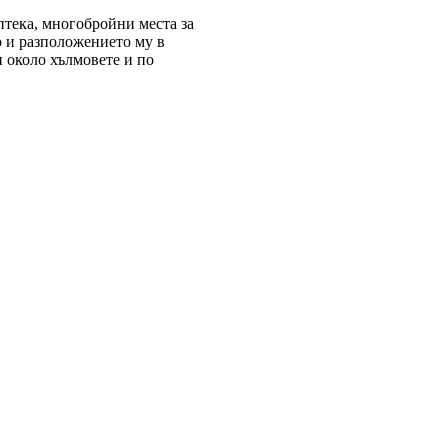
птека, многобройни места за
о и разположението му в
и около хълмовете и по