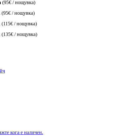
а
(95€ / нощувка)
а
(95€ / нощувка)
а
(115€ / нощувка)
а
(135€ / нощувка)
ийч
жте кога е наличен.