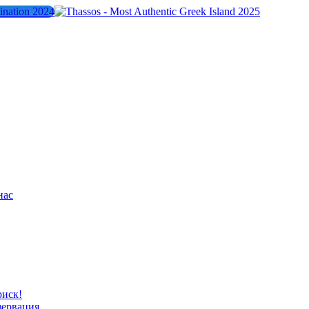
нас
риск!
зервация