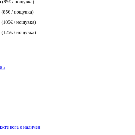
а
(85€ / нощувка)
а
(85€ / нощувка)
а
(105€ / нощувка)
а
(125€ / нощувка)
ийч
жте кога е наличен.