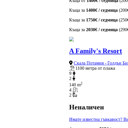
Къща от
1400€ / седмица
(200
Къща за
1400€ / седмица
(200
Къща за
1750€ / седмица
(250
Къща за
2030€ / седмица
(290
A Family's Resort
Скала Потамия - Голдън Б
1100 метра от плажа
9
2
2
140 m
4
2
Неналичен
Имате известна гъвкавост? Ви