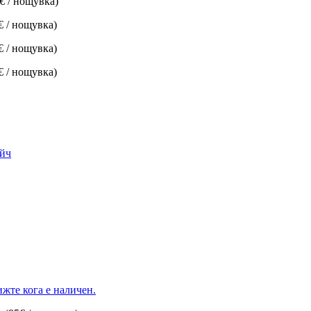
€ / нощувка)
€ / нощувка)
€ / нощувка)
€ / нощувка)
ийч
жте кога е наличен.