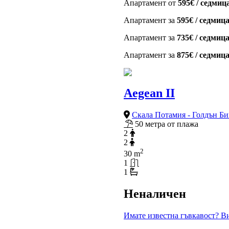
Апартамент от
595€ / седмиц
Апартамент за
595€ / седмиц
Апартамент за
735€ / седмиц
Апартамент за
875€ / седмиц
Aegean II
Скала Потамия - Голдън Б
50 метра от плажа
2
2
2
30 m
1
1
Неналичен
Имате известна гъвкавост? Ви