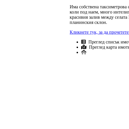
Има собствена таксиметрова с
коли под наем, много интелиг
красивия залив между селата 
планинския склон.
Кликнете тук, за да прочетете
Преглед списък имо
Преглед карта имот