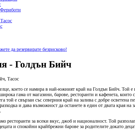
с
 Фериботи
 Тасос
ас
ожете да резервирате безрисково!
я - Голдън Бийч
лце, което се намира в най-южният край на Голдън Бийч. Той е п
широка гама от магазини, барове, ресторанти и кафенета, които 
га той е свързан със северния край на залива с добре осветена п
азходка и дава възможност да останете в един от двата края на з
.
мо ресторанти за всеки вкус, джоб и националност. Той разполаг
 децата и спокойни крайбрежни барове за родителите докато деца