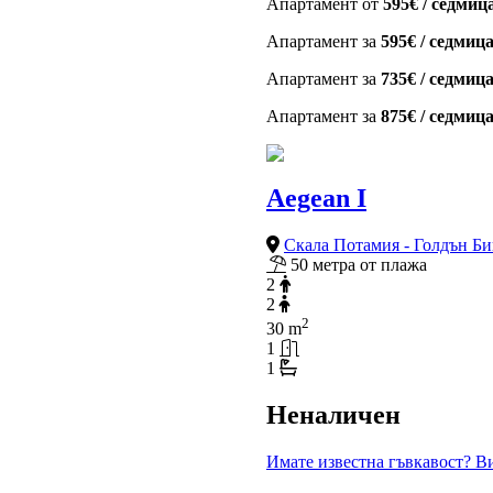
Апартамент от
595€ / седмиц
Апартамент за
595€ / седмиц
Апартамент за
735€ / седмиц
Апартамент за
875€ / седмиц
Aegean I
Скала Потамия - Голдън Б
50 метра от плажа
2
2
2
30 m
1
1
Неналичен
Имате известна гъвкавост? Ви