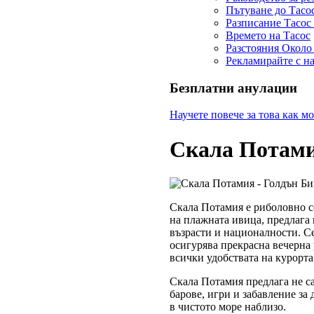
Пътуване до Тасо
Разписание Тасос
Времето на Тасос
Разстояния Около
Рекламирайте с н
Безплатни анулации
Научете повече за това как м
Скала Потами
Скала Потамия е риболовно се
на плажната ивица, предлага 
възрасти и националности. Се
осигурява прекрасна вечерна р
всички удобствата на курорта
Скала Потамия предлага не са
барове, игри и забавление за
в чистото море наблизо.