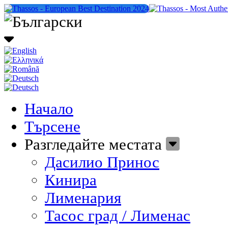
Начало
Търсене
Разгледайте местата
Дасилио Принос
Кинира
Лименария
Тасос град / Лименас