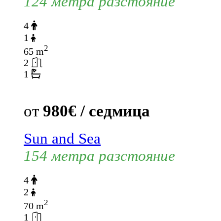
124 метра разстояние
4
1
2
65 m
2
1
от
980€ / седмица
Sun and Sea
154 метра разстояние
4
2
2
70 m
1