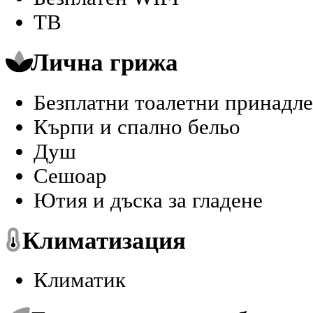
ТВ
Лична грижа
Безплатни тоалетни принадле
Кърпи и спално бельо
Душ
Сешоар
Ютия и дъска за гладене
Климатизация
Климатик