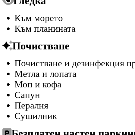
Гледка
Към морето
Към планината
Почистване
Почистване и дезинфекция п
Метла и лопата
Моп и кофа
Сапун
Пералня
Сушилник
Безплатен частен паркин