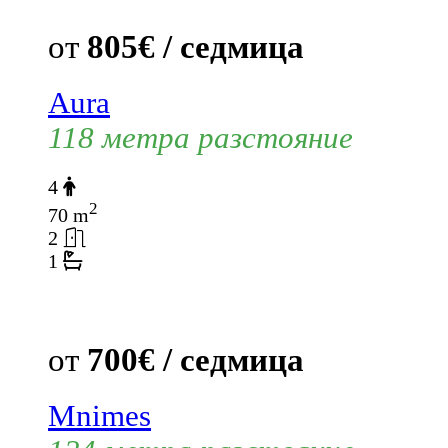
от
805€ / седмица
Aura
118 метра разстояние
4
2
70 m
2
1
от
700€ / седмица
Mnimes