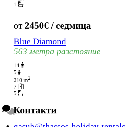
1
от
2450€ / седмица
Blue Diamond
563 метра разстояние
14
5
2
210 m
7
5
Контакти
gasub@thassos-holiday-rental