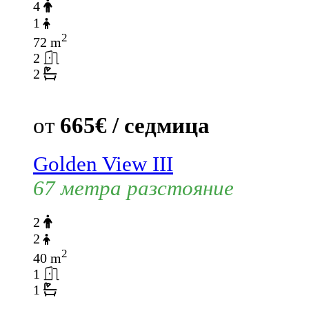
4
1
2
72 m
2
2
от
665€ / седмица
Golden View III
67 метра разстояние
2
2
2
40 m
1
1