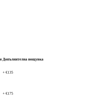
и
Допълнителна нощувка
+ €135
+ €175