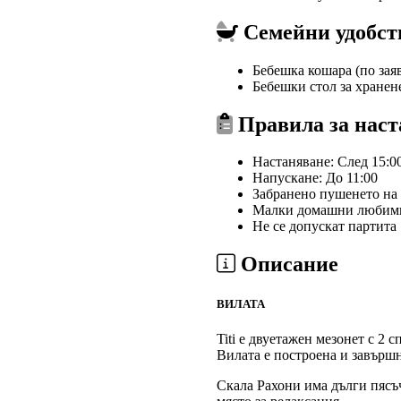
Семейни удобст
Бебешка кошара (по зая
Бебешки стол за хранене
Правила за наст
Настаняване: След 15:0
Напускане: До 11:00
Забранено пушенето на
Малки домашни любимци 
Не се допускат партита
Описание
ВИЛАТА
Titi е двуетажен мезонет с 2
Вилата е построена и завършн
Скала Рахони има дълги пясъч