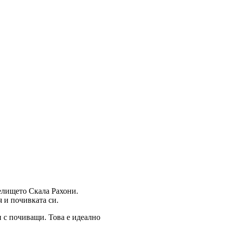
селището Скала Рахони.
я и почивката си.
и с почиващи. Това е идеално