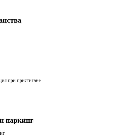
анства
ция при пристигане
н паркинг
инг