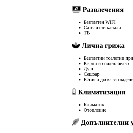
Развлечения
Безплатен WIFI
Сателитни канали
ТВ
Лична грижа
Безплатни тоалетни пр
Кърпи и спално бельо
Душ
Сешоар
Ютия и дъска за гладен
Климатизация
Климатик
Отопление
Допълнителни у