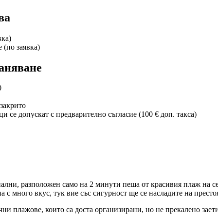
ва
вка)
 (по заявка)
аняване
0
 закрито
се допускат с предварително съгласие (100 € доп. такса)
 спални, разположен само на 2 минути пеша от красивия плаж на 
а с много вкус, тук вие със сигурност ще се насладите на престо
ни плажове, които са доста организирани, но не прекалено зает