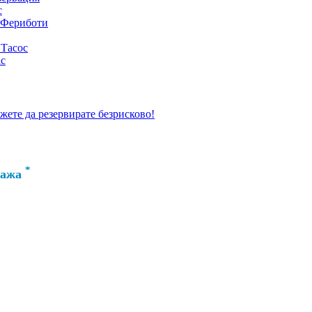
с
 Фериботи
 Тасос
ас
ожете да резервирате безрисково!
*
лажа