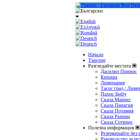
Начало
Търсене
Разгледайте местата
Дасилио Принос
Кинира
Лименария
Тасос град / Лиме
Пахис Бийч
Скала Мариес
Скала Панагия
Скала Потамия
Скала Рахони
Скала Сотирос
Полезна информация
Резервирайте без 
Ръководство за ре