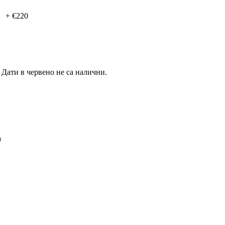
+ €220
.
Дати в червено не са налични.
а