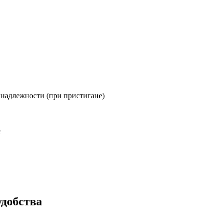
инадлежности (при пристигане)
е
добства