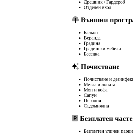
Дрешник / Гардероб
Отделен вход
Външни простр
Балкон
Веранда
Градина
Градински мебели
Беседка
Почистване
Почистване и дезинфек
Метла и лопата
Моп и кофа
Сапун
Пералня
Съдомиялна
Безплатен часте
Безплатен уличен парк