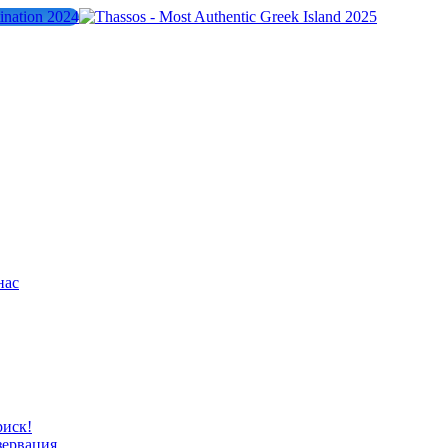
нас
риск!
зервация