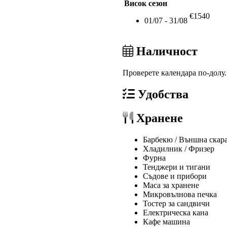
Висок сезон
€1540
01/07 - 31/08
Наличност
Проверете календара по-долу
Удобства
Хранене
Барбекю / Външна скар
Хладилник / Фризер
Фурна
Тенджери и тигани
Съдове и прибори
Маса за хранене
Микровълнова печка
Тостер за сандвичи
Електрическа кана
Кафе машина