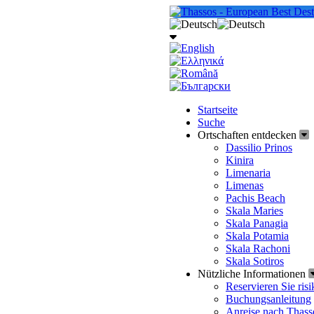
Startseite
Suche
Ortschaften entdecken
Dassilio Prinos
Kinira
Limenaria
Limenas
Pachis Beach
Skala Maries
Skala Panagia
Skala Potamia
Skala Rachoni
Skala Sotiros
Nützliche Informationen
Reservieren Sie risi
Buchungsanleitung
Anreise nach Thass