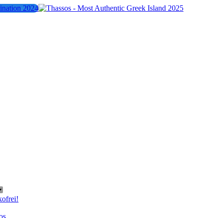
kofrei!
os