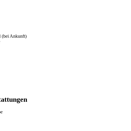
l (bei Ankunft)
e
tattungen
be