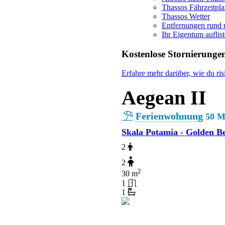
Thassos Fährzeitpl
Thassos Wetter
Entfernungen rund
Ihr Eigentum auflis
Kostenlose Stornierunge
Erfahre mehr darüber, wie du ris
Aegean II
Ferienwohnung
50 M
Skala Potamia - Golden B
2
2
2
30 m
1
1