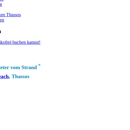
an
 um Thassos
ten
n
ikofrei buchen kannst!
*
eter vom Strand
each
, Thassos