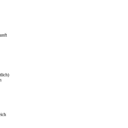
unft
tlich)
n
eich