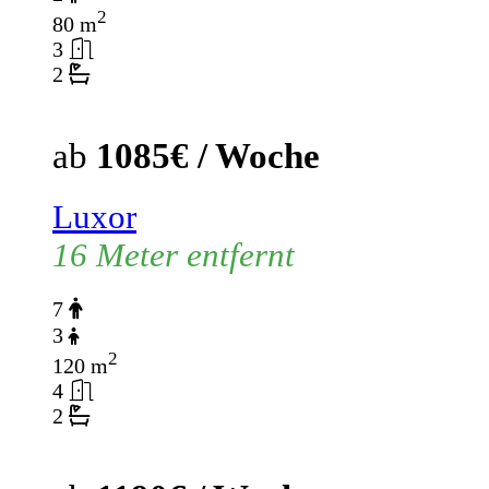
2
80 m
3
2
ab
1085€ / Woche
Luxor
16 Meter entfernt
7
3
2
120 m
4
2