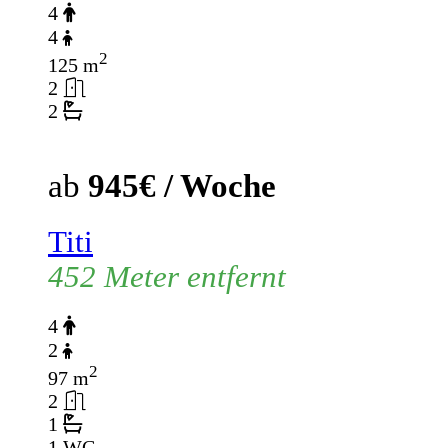
4
4
2
125 m
2
2
ab
945€ / Woche
Titi
452 Meter entfernt
4
2
2
97 m
2
1
1 WC