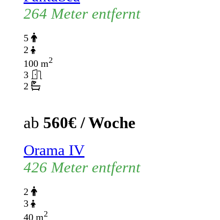
264 Meter entfernt
5
2
2
100 m
3
2
ab
560€ / Woche
Orama IV
426 Meter entfernt
2
3
2
40 m