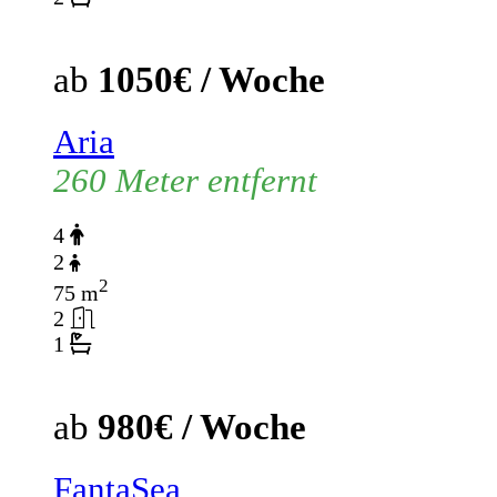
ab
1050€ / Woche
Aria
260 Meter entfernt
4
2
2
75 m
2
1
ab
980€ / Woche
FantaSea