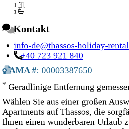
1
1
Kontakt
info-de@thassos-holiday-renta
+40 723 921 840
AMA #
: 00003387650
*
Geradlinige Entfernung gemessen
Wählen Sie aus einer großen Auswa
Apartments auf Thassos, die sorgf
Ihnen einen wunderbaren Urlaub zu 