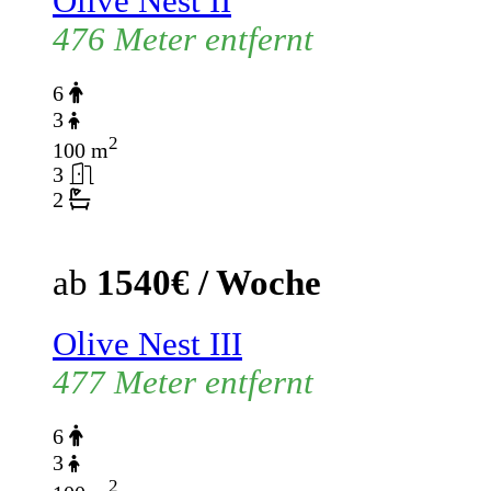
Olive Nest II
476 Meter entfernt
6
3
2
100 m
3
2
ab
1540€ / Woche
Olive Nest III
477 Meter entfernt
6
3
2