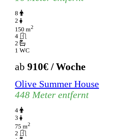
8
2
2
150 m
4
2
1 WC
ab
910€ / Woche
Olive Summer House
448 Meter entfernt
4
3
2
75 m
2