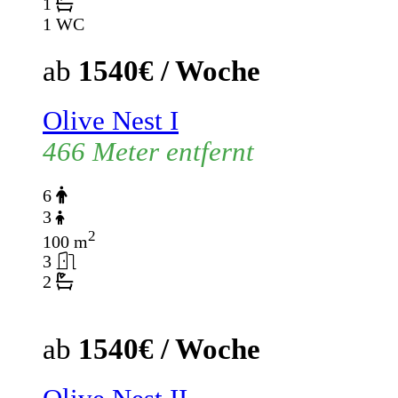
1
1 WC
ab
1540€ / Woche
Olive Nest I
466 Meter entfernt
6
3
2
100 m
3
2
ab
1540€ / Woche