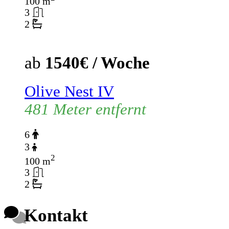
100 m
3
2
ab
1540€ / Woche
Olive Nest IV
481 Meter entfernt
6
3
2
100 m
3
2
Kontakt