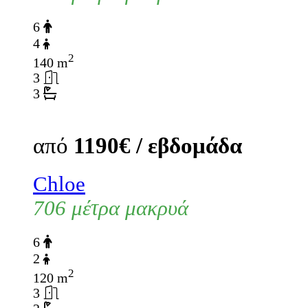
6
4
2
140 m
3
3
από
1190€ / εβδομάδα
Chloe
706 μέτρα μακρυά
6
2
2
120 m
3