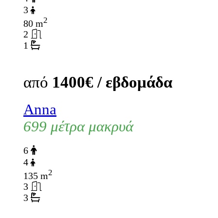
3
2
80 m
2
1
από
1400€ / εβδομάδα
Anna
699 μέτρα μακρυά
6
4
2
135 m
3
3