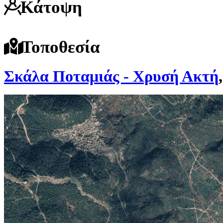
Κάτοψη
Τοποθεσία
Σκάλα Ποταμιάς - Χρυσή Ακτή