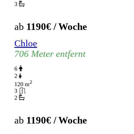
3
ab
1190€ / Woche
Chloe
706 Meter entfernt
6
2
2
120 m
3
2
ab
1190€ / Woche