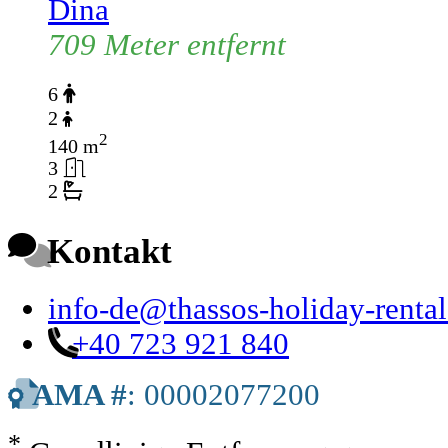
Dina
709 Meter entfernt
6
2
2
140 m
3
2
Kontakt
info-de@thassos-holiday-renta
+40 723 921 840
AMA #
: 00002077200
*