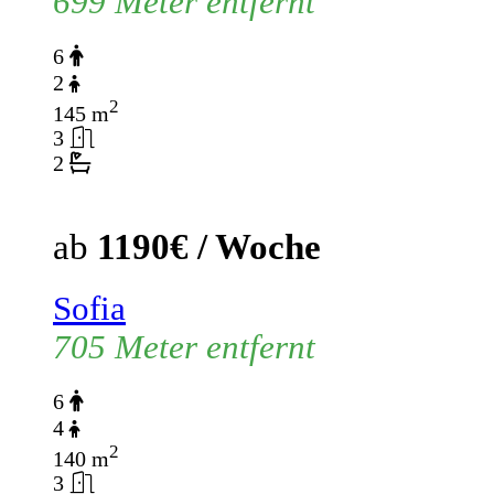
699 Meter entfernt
6
2
2
145 m
3
2
ab
1190€ / Woche
Sofia
705 Meter entfernt
6
4
2
140 m
3