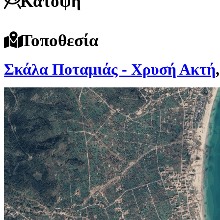
Κάτοψη
Τοποθεσία
Σκάλα Ποταμιάς - Χρυσή Ακτή