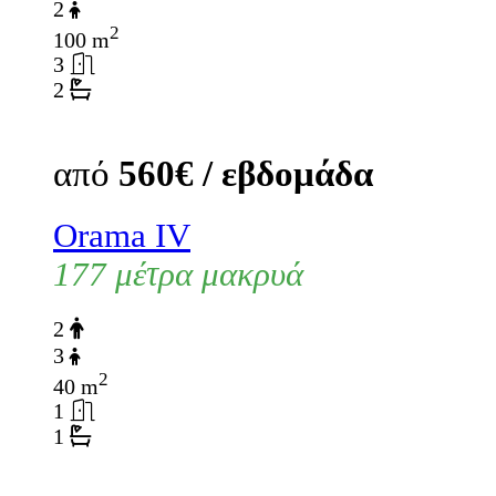
2
2
100 m
3
2
από
560€ / εβδομάδα
Orama IV
177 μέτρα μακρυά
2
3
2
40 m
1
1