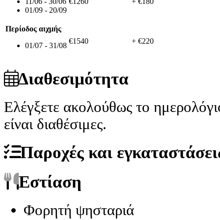
11/06 - 30/06
€1260
+ €180
01/09 - 20/09
Περίοδος αιχμής
€1540
+ €220
01/07 - 31/08
Διαθεσιμότητα
Ελέγξετε ακολούθως το ημερολόγι
είναι διαθέσιμες.
Παροχές και εγκαταστάσει
Εστίαση
Φορητή ψησταριά