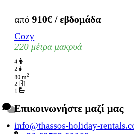
από
910€ / εβδομάδα
Cozy
220 μέτρα μακρυά
4
2
2
80 m
2
1
Επικοινωνήστε μαζί μας
info@thassos-holiday-rentals.