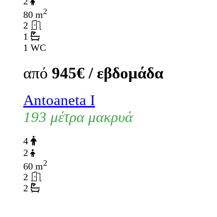
2
2
80 m
2
1
1 WC
από
945€ / εβδομάδα
Antoaneta I
193 μέτρα μακρυά
4
2
2
60 m
2
2