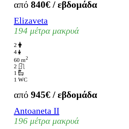
από
840€ / εβδομάδα
Elizaveta
194 μέτρα μακρυά
2
4
2
60 m
2
1
1 WC
από
945€ / εβδομάδα
Antoaneta II
196 μέτρα μακρυά