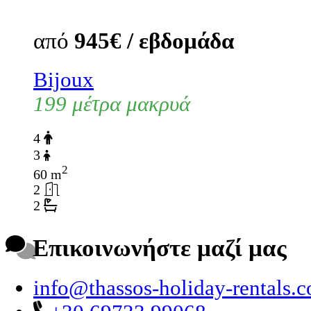
από
945€ / εβδομάδα
Bijoux
199 μέτρα μακρυά
4
3
2
60 m
2
2
Επικοινωνήστε μαζί μας
info@thassos-holiday-rentals.