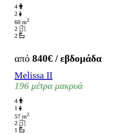
4
2
2
60 m
2
2
από
840€ / εβδομάδα
Melissa II
196 μέτρα μακρυά
4
1
2
57 m
2
1