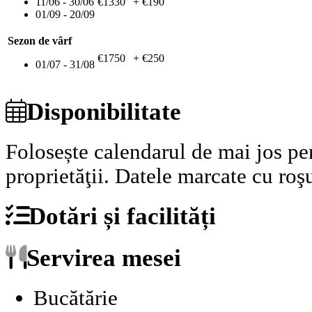
11/06 - 30/06
€1330
+ €190
01/09 - 20/09
Sezon de vârf
€1750
+ €250
01/07 - 31/08
Disponibilitate
Folosește calendarul de mai jos pen
proprietăţii.
Datele marcate cu roşu
Dotări și facilități
Servirea mesei
Bucătărie