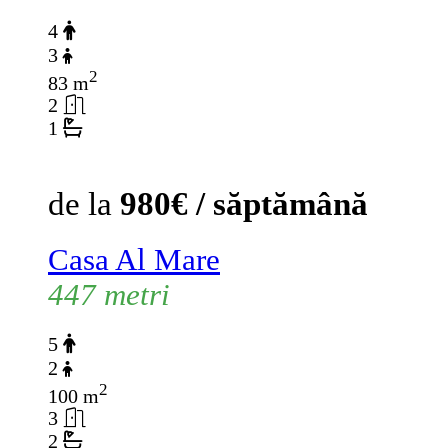
4
3
2
83 m
2
1
de la
980€ / săptămână
Casa Al Mare
447 metri
5
2
2
100 m
3
2