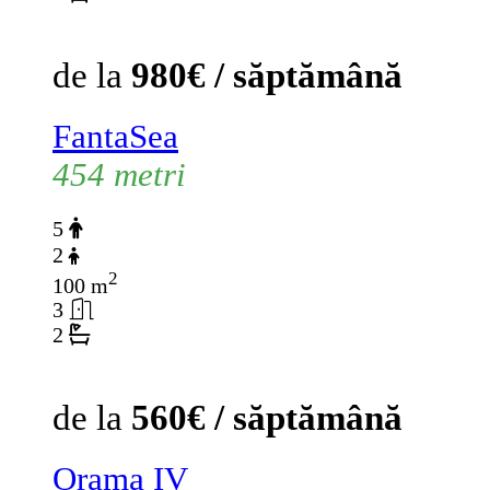
de la
980€ / săptămână
FantaSea
454 metri
5
2
2
100 m
3
2
de la
560€ / săptămână
Orama IV