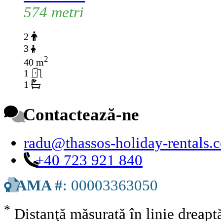
574 metri
2
3
2
40 m
1
1
Contactează-ne
radu@thassos-holiday-rentals.
+40 723 921 840
AMA #
: 00003363050
*
Distanţă măsurată în linie dreap