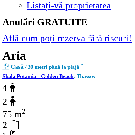
Listați-vă proprietatea
Αnulări GRATUITE
Află cum poți rezerva fără riscuri!
Aria
*
Casă
430 metri până la plajă
Skala Potamia - Golden Beach
, Thassos
4
2
2
75 m
2