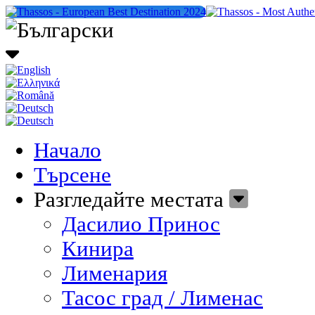
Начало
Търсене
Разгледайте местата
Дасилио Принос
Кинира
Лименария
Тасос град / Лименас