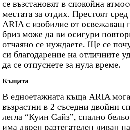
се възстановят в спокойна атмос
местата за отдих. Престоят сред
ARIA с изобилие от освежаващ 
бриз може да ви осигури повтор
отчаяно се нуждаете. Ще се поч
си благодарение на отличните у
да се отпуснете за нула време.
Къщата
В едноетажната къща ARIA могат
възрастни в 2 съседни двойни с
легла “Куин Сайз”, спално бельо
има двоен разтегателен диван н