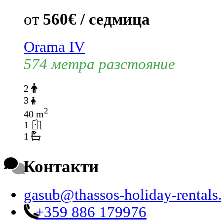
от
560€ / седмица
Orama IV
574 метра разстояние
2
3
2
40 m
1
1
Контакти
gasub@thassos-holiday-rental
+359 886 179976