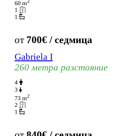
2
60 m
1
1
от
700€ / седмица
Gabriela I
260 метра разстояние
4
3
2
73 m
2
1
от
840€ / седмица