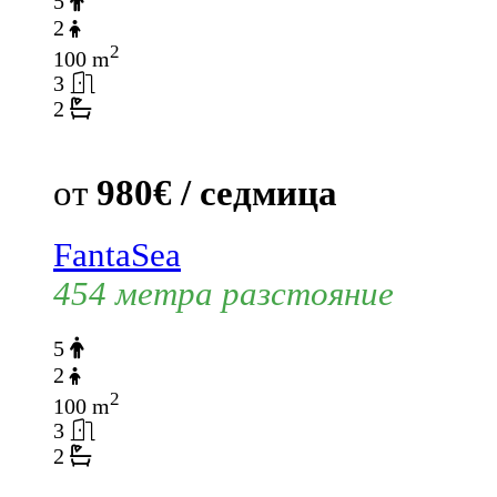
5
2
2
100 m
3
2
от
980€ / седмица
FantaSea
454 метра разстояние
5
2
2
100 m
3
2