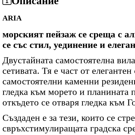
Описание
ARIA
морският пейзаж се среща с а
се със стил, уединение и елега
Двустайната самостоятелна вил
сетивата. Тя е част от елеганте
самостоятелни каменни резиден
гледка към морето и планината 
откъдето се отваря гледка към Г
Създаден е за тези, които се ст
свръхстимулиращата градска сред