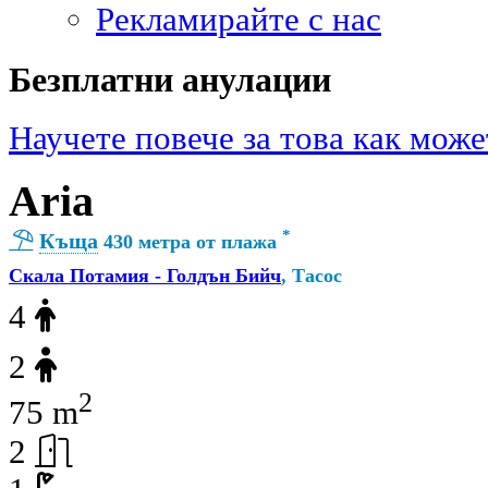
Рекламирайте с нас
Безплатни анулации
Научете повече за това как може
Aria
*
Къща
430 метра от плажа
Скала Потамия - Голдън Бийч
, Тасос
4
2
2
75 m
2