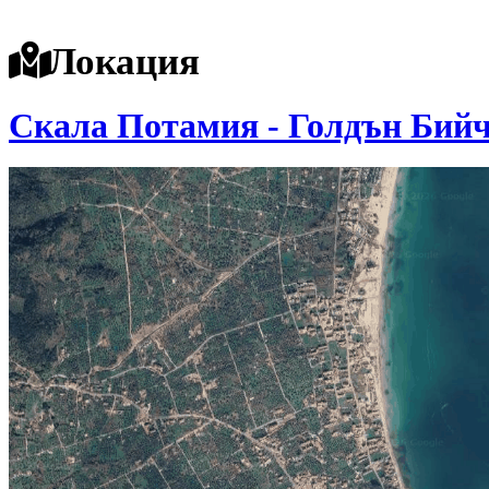
Локация
Скала Потамия - Голдън Бий