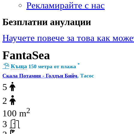
Рекламирайте с нас
Безплатни анулации
Научете повече за това как може
FantaSea
*
Къща
150 метра от плажа
Скала Потамия - Голдън Бийч
, Тасос
5
2
2
100 m
3