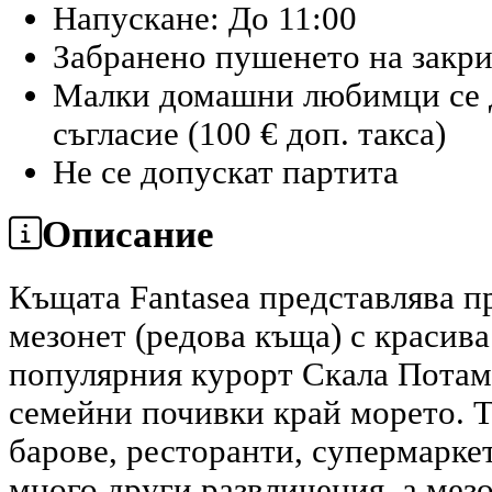
Напускане: До 11:00
Забранено пушенето на закр
Малки домашни любимци се д
съгласие (100 € доп. такса)
Не се допускат партита
Описание
Къщата Fantasea представлява п
мезонет (редова къща) с красив
популярния курорт Скала Потами
семейни почивки край морето. Т
барове, ресторанти, супермарке
много други развличения, а мез