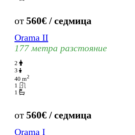
от
560€ / седмица
Orama II
177 метра разстояние
2
3
2
40 m
1
1
от
560€ / седмица
Orama I