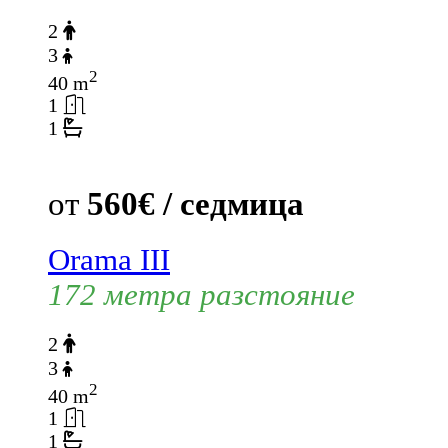
2
3
2
40 m
1
1
от
560€ / седмица
Orama III
172 метра разстояние
2
3
2
40 m
1
1