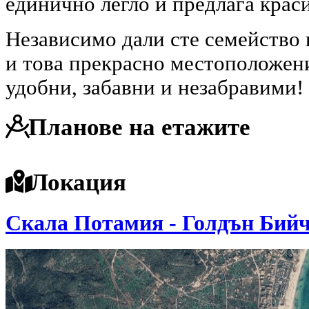
единично легло и предлага краси
Независимо дали сте семейство 
и това прекрасно местоположен
удобни, забавни и незабравими!
Планове на етажите
Локация
Скала Потамия - Голдън Бий