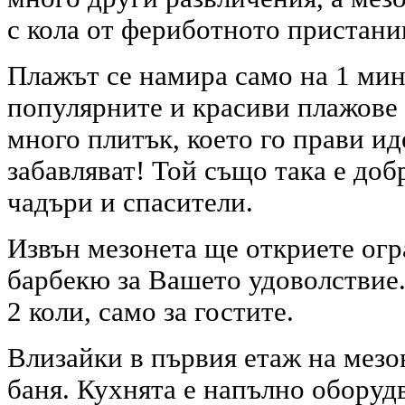
с кола от фериботното пристан
Плажът се намира само на 1 мин
популярните и красиви плажове 
много плитък, което го прави иде
забавляват! Той също така е до
чадъри и спасители.
Извън мезонета ще откриете огр
барбекю за Вашето удоволствие.
2 коли, само за гостите.
Влизайки в първия етаж на мезо
баня. Кухнята е напълно оборуд