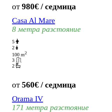
от
980€ / седмица
Casa Al Mare
8 метра разстояние
5
2
2
100 m
3
2
от
560€ / седмица
Orama IV
171 метра разстояние