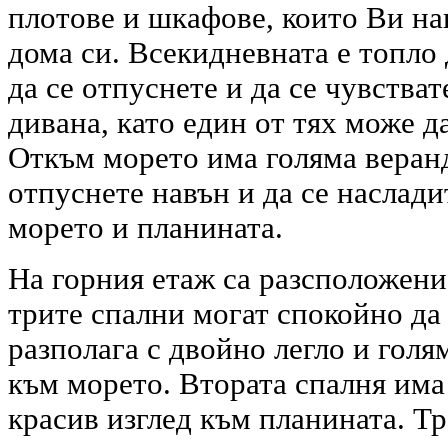
плотове и шкафове, които Ви нак
дома си. Всекидневната е топло 
да се отпуснете и да се чувства
дивана, като един от тях може д
Откъм морето има голяма веранд
отпуснете навън и да се наслади
морето и планината.
На горния етаж са разсположени
трите спални могат спокойно да
разполага с двойно легло и голя
към морето. Втората спалня има
красив изглед към планината. Тр