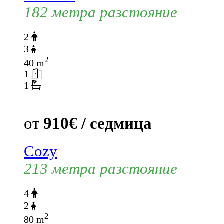
182 метра разстояние
2
3
2
40 m
1
1
от
910€ / седмица
Cozy
213 метра разстояние
4
2
2
80 m