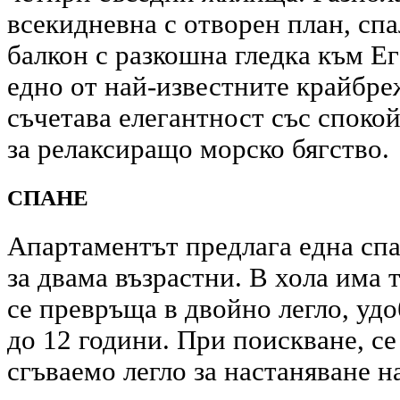
всекидневна с отворен план, спа
балкон с разкошна гледка към Ег
едно от най-известните крайбре
съчетава елегантност със спокой
за релаксиращо морско бягство.
СПАНЕ
Апартаментът предлага една спа
за двама възрастни. В хола има 
се превръща в двойно легло, удоб
до 12 години. При поискване, с
сгъваемо легло за настаняване на