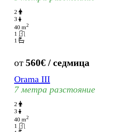
2
3
2
40 m
1
1
от
560€ / седмица
Orama III
7 метра разстояние
2
3
2
40 m
1