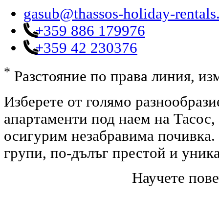
gasub@thassos-holiday-rental
+359 886 179976
+359 42 230376
*
Разстояние по права линия, изм
Изберете от голямо разнообрази
апартаменти под наем на Тасос,
осигурим незабравима почивка. 
групи, по-дълъг престой и уник
Научете пове