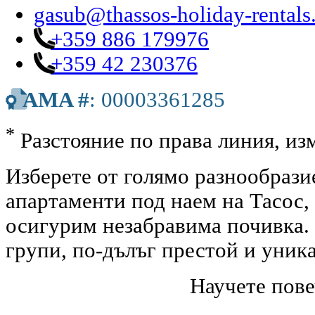
gasub@thassos-holiday-rental
+359 886 179976
+359 42 230376
AMA #
: 00003361285
*
Разстояние по права линия, изм
Изберете от голямо разнообрази
апартаменти под наем на Тасос,
осигурим незабравима почивка. 
групи, по-дълъг престой и уник
Научете пове