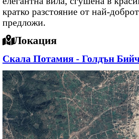
елегантна вила, сгушена в краси
кратко разстояние от най-доброт
предложи.
Локация
Скала Потамия - Голдън Бий