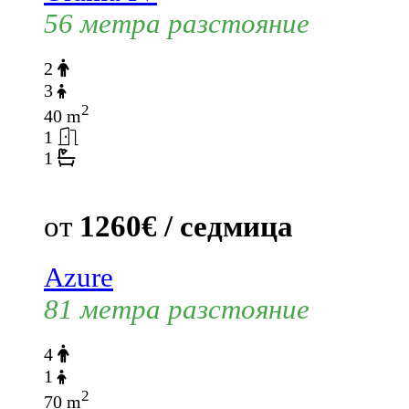
56 метра разстояние
2
3
2
40 m
1
1
от
1260€ / седмица
Azure
81 метра разстояние
4
1
2
70 m