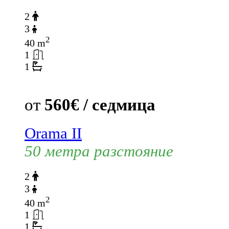
2
3
2
40 m
1
1
от
560€ / седмица
Orama II
50 метра разстояние
2
3
2
40 m
1
1