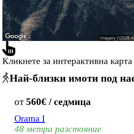
Кликнете за интерактивна карта
Най-близки имоти под на
от
560€ / седмица
Orama I
48 метра разстояние