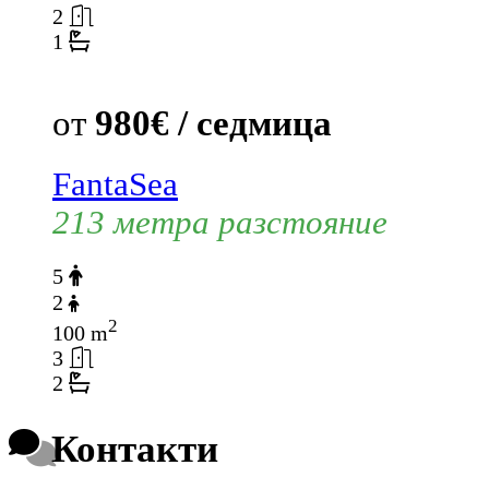
2
1
от
980€ / седмица
FantaSea
213 метра разстояние
5
2
2
100 m
3
2
Контакти