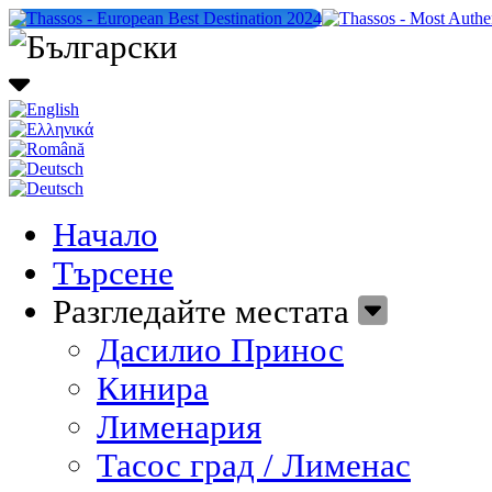
Начало
Търсене
Разгледайте местата
Дасилио Принос
Кинира
Лименария
Тасос град / Лименас