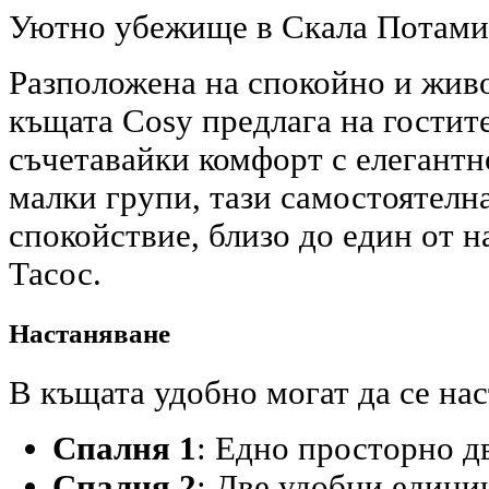
Уютно убежище в Скала Потами
Разположена на спокойно и жив
къщата Cosy предлага на гостит
съчетавайки комфорт с елегантн
малки групи, тази самостоятелн
спокойствие, близо до един от 
Тасос.
Настаняване
В къщата удобно могат да се на
Спалня 1
: Едно просторно д
Спалня 2
: Две удобни едини