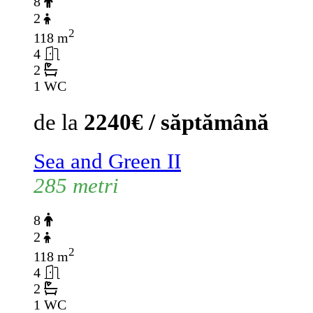
8
2
2
118 m
4
2
1 WC
de la
2240€ / săptămână
Sea and Green II
285 metri
8
2
2
118 m
4
2
1 WC