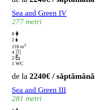
Sea and Green IV
277 metri
8
2
2
118 m
4
2
1 WC
de la
2240€ / săptămână
Sea and Green III
281 metri