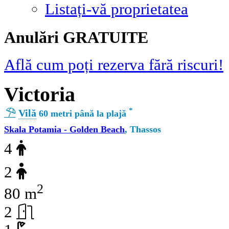
Listați-vă proprietatea
Αnulări GRATUITE
Află cum poți rezerva fără riscuri!
Victoria
*
Vilă
60 metri până la plajă
Skala Potamia - Golden Beach
, Thassos
4
2
2
80 m
2