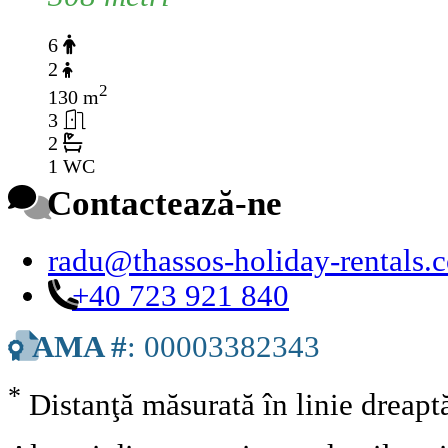
6
2
2
130 m
3
2
1 WC
Contactează-ne
radu@thassos-holiday-rentals.
+40 723 921 840
AMA #
: 00003382343
*
Distanţă măsurată în linie dreap