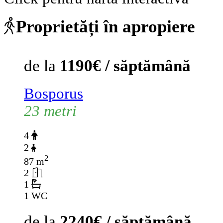
Proprietăți în apropiere
de la
1190€ / săptămână
Bosporus
23 metri
4
2
2
87 m
2
1
1 WC
de la
2240€ / săptămână