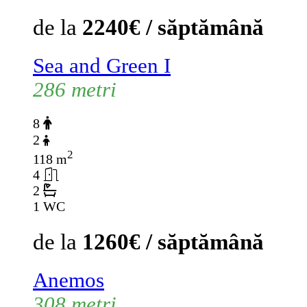
de la
2240€ / săptămână
Sea and Green I
286 metri
8
2
2
118 m
4
2
1 WC
de la
1260€ / săptămână
Anemos
308 metri