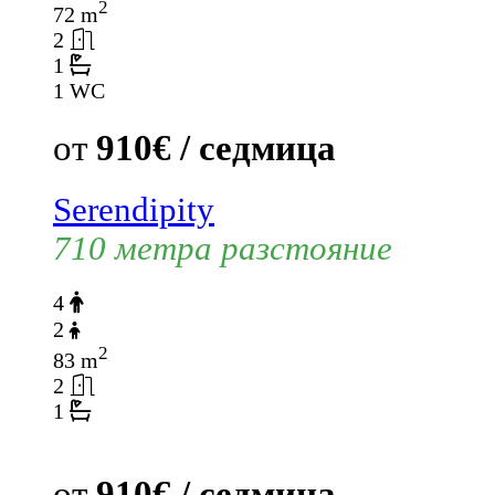
2
72 m
2
1
1 WC
от
910€ / седмица
Serendipity
710 метра разстояние
4
2
2
83 m
2
1
от
910€ / седмица