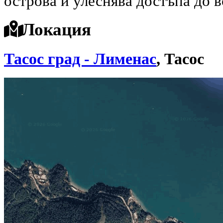
острова и улеснява достъпа до в
Локация
Тасос град - Лименас
, Тасос