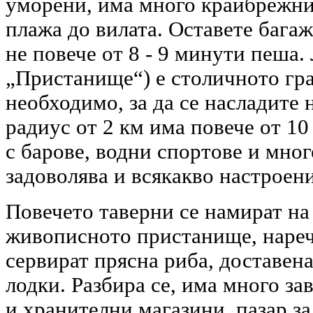
уморени, има много крайбрежни
плажа до вилата. Оставете багажа
не повече от 8 - 9 минути пеша.
„Пристанище“) е столичното гра
необходимо, за да се насладите 
радиус от 2 км има повече от 1
с барове, водни спортове и мно
задоволява и всякакво настроен
Повечето таверни се намират на
живописното пристанище, нареч
сервират прясна риба, доставен
лодки. Разбира се, има много за
и хранителни магазини, пазар з