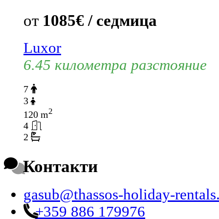
от
1085€ / седмица
Luxor
6.45 километра разстояние
7
3
2
120 m
4
2
Контакти
gasub@thassos-holiday-rental
+359 886 179976