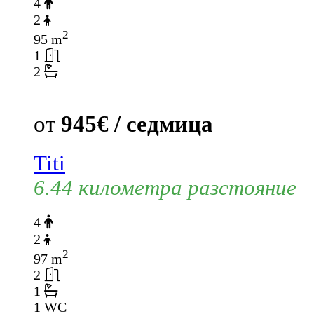
4
2
2
95 m
1
2
от
945€ / седмица
Titi
6.44 километра разстояние
4
2
2
97 m
2
1
1 WC