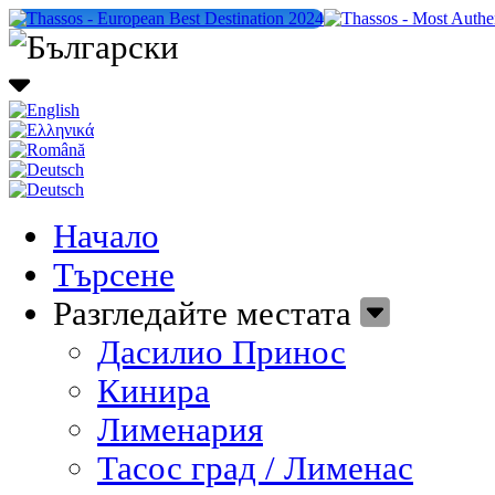
Начало
Търсене
Разгледайте местата
Дасилио Принос
Кинира
Лименария
Тасос град / Лименас