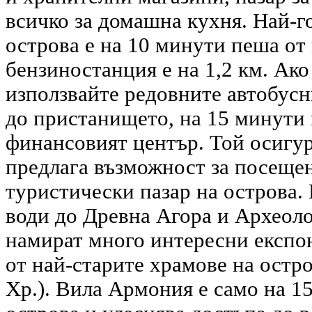
всичко за домашна кухня. Най-г
острова е на 10 минути пеша от 
бензиностанция е на 1,2 км. Ако
използвайте редовните автобусн
до пристанището, на 15 минути 
финансовият център. Той осигур
предлага възможност за посещен
туристически пазар на острова.
води до Древна Агора и Археоло
намират много интересни експон
от най-старите храмове на остров
Хр.). Вила Армония е само на 1