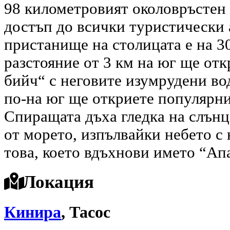
98 километровият околовръстен 
достъп до всички туристически 
пристанище на столицата е на 30
разстояние от 3 км на юг ще от
бийч“ с неговите изумрудени вод
по-на юг ще откриете популярни
Спиращата дъха гледка на слънц
от морето, изпълвайки небето с 
това, което вдъхнови името “Апа
Локация
Кинира
, Тасос