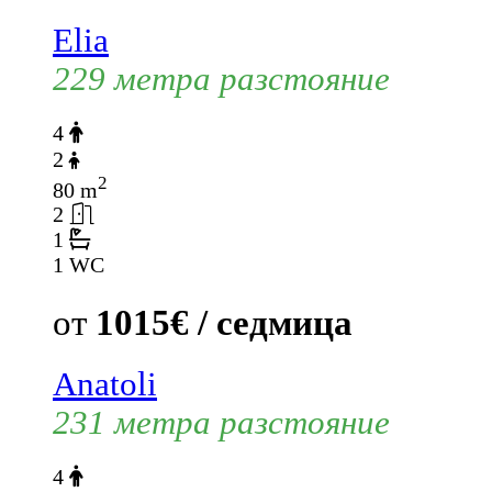
Elia
229 метра разстояние
4
2
2
80 m
2
1
1 WC
от
1015€ / седмица
Anatoli
231 метра разстояние
4