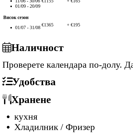
11/06 - 30/06
€1155
+ €165
01/09 - 20/09
Висок сезон
€1365
+ €195
01/07 - 31/08
Наличност
Проверете календара по-долу.
Да
Удобства
Хранене
кухня
Хладилник / Фризер