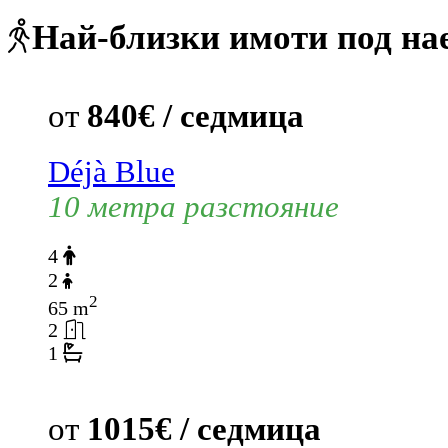
Най-близки имоти под на
от
840€ / седмица
Déjà Blue
10 метра разстояние
4
2
2
65 m
2
1
от
1015€ / седмица