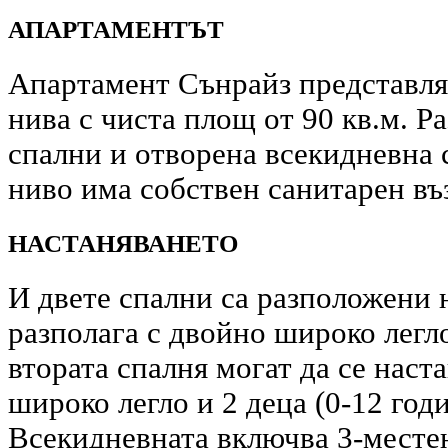
АПАРТАМЕНТЪТ
Апартамент Сънрайз представля
нива с чиста площ от 90 кв.м. Р
спални и отворена всекидневна с
ниво има собствен санитарен въ
НАСТАНЯВАНЕТО
И двете спални са разположени 
разполага с двойно широко легло
втората спалня могат да се наст
широко легло и 2 деца (0-12 год
Всекидневната включва 3-местен