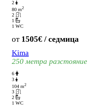
2
2
80 m
2
1
1 WC
от
1505€ / седмица
Kima
250 метра разстояние
6
3
2
104 m
3
2
1 WC