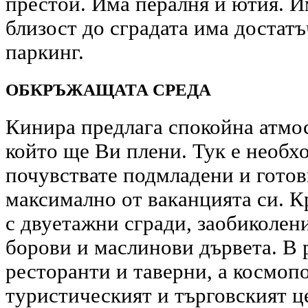
престой. Има пералня и ютия. 
близост до сградата има достат
паркинг.
ОБКРЪЖАЩАТА СРЕДА
Кинира предлага спокойна атмо
който ще Ви плени. Тук е необхо
почувствате подмладени и готови
максимално от ваканцията си. 
с двуетажни сгради, заобиколен
борови и маслинови дървета. В 
ресторанти и таверни, а космоп
туристическият и търговският це