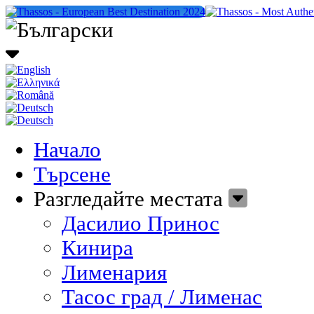
Начало
Търсене
Разгледайте местата
Дасилио Принос
Кинира
Лименария
Тасос град / Лименас