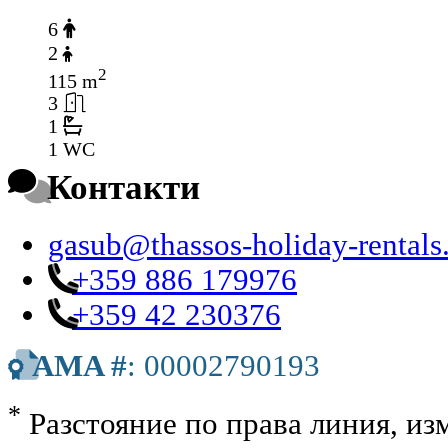
6
2
2
115 m
3
1
1 WC
Контакти
gasub@thassos-holiday-rental
+359 886 179976
+359 42 230376
AMA #
: 00002790193
*
Разстояние по права линия, изм