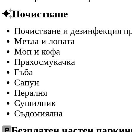
Почистване
Почистване и дезинфекция п
Метла и лопата
Моп и кофа
Прахосмукачка
Гъба
Сапун
Пералня
Сушилник
Съдомиялна
Безплатен частен паркин