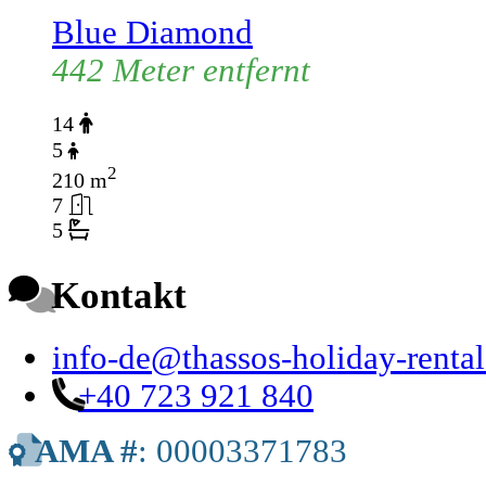
Blue Diamond
442 Meter entfernt
14
5
2
210 m
7
5
Kontakt
info-de@thassos-holiday-renta
+40 723 921 840
AMA #
: 00003371783