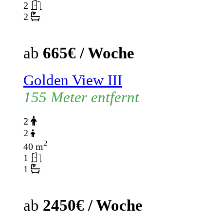
2
2
ab
665€ / Woche
Golden View III
155 Meter entfernt
2
2
2
40 m
1
1
ab
2450€ / Woche