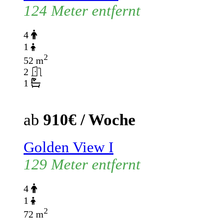
124 Meter entfernt
4
1
2
52 m
2
1
ab
910€ / Woche
Golden View I
129 Meter entfernt
4
1
2
72 m