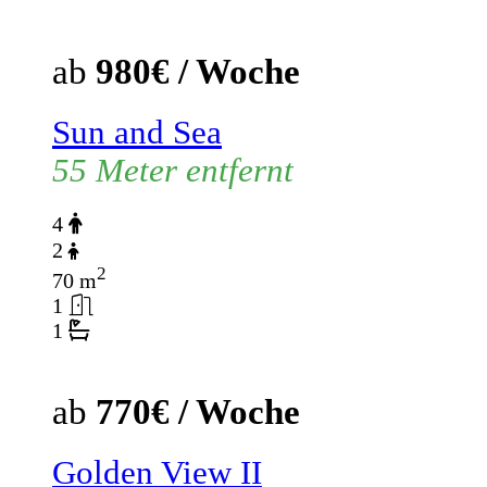
ab
980€ / Woche
Sun and Sea
55 Meter entfernt
4
2
2
70 m
1
1
ab
770€ / Woche
Golden View II