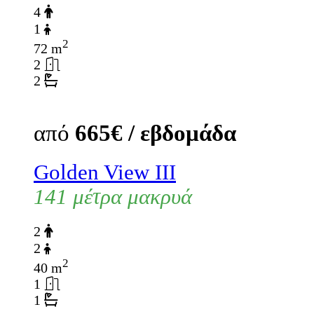
4
1
2
72 m
2
2
από
665€ / εβδομάδα
Golden View III
141 μέτρα μακρυά
2
2
2
40 m
1
1