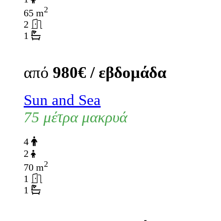
2
65 m
2
1
από
980€ / εβδομάδα
Sun and Sea
75 μέτρα μακρυά
4
2
2
70 m
1
1