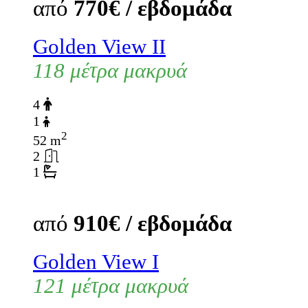
από
770€ / εβδομάδα
Golden View II
118 μέτρα μακρυά
4
1
2
52 m
2
1
από
910€ / εβδομάδα
Golden View I
121 μέτρα μακρυά