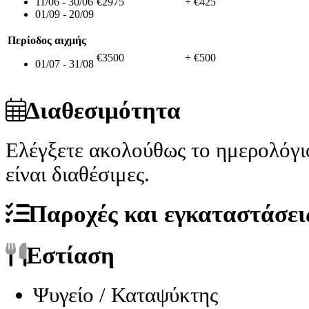
11/06 - 30/06
€2975
+ €425
01/09 - 20/09
Περίοδος αιχμής
€3500
+ €500
01/07 - 31/08
Διαθεσιμότητα
Ελέγξετε ακολούθως το ημερολόγι
είναι διαθέσιμες.
Παροχές και εγκαταστάσει
Εστίαση
Ψυγείο / Καταψύκτης