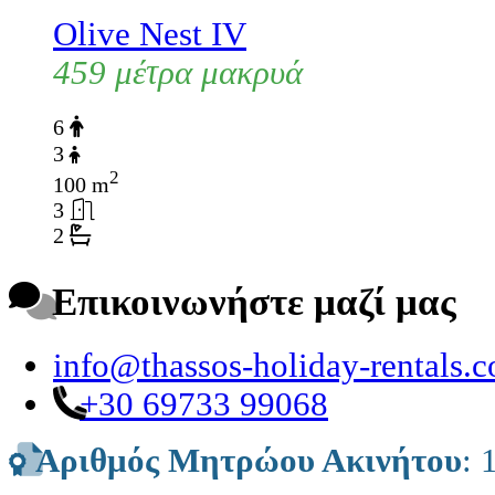
Olive Nest IV
459 μέτρα μακρυά
6
3
2
100 m
3
2
Επικοινωνήστε μαζί μας
info@thassos-holiday-rentals.
+30 69733 99068
Αριθμός Μητρώου Ακινήτου
: 