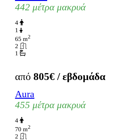
442 μέτρα μακρυά
4
1
2
65 m
2
1
από
805€ / εβδομάδα
Aura
455 μέτρα μακρυά
4
2
70 m
2