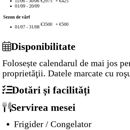
11/06 - 30/06
€2975
+ €425
01/09 - 20/09
Sezon de vârf
€3500
+ €500
01/07 - 31/08
Disponibilitate
Folosește calendarul de mai jos pen
proprietăţii.
Datele marcate cu roşu
Dotări și facilități
Servirea mesei
Frigider / Congelator