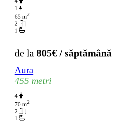
4
1
2
65 m
2
1
de la
805€ / săptămână
Aura
455 metri
4
2
70 m
2
1