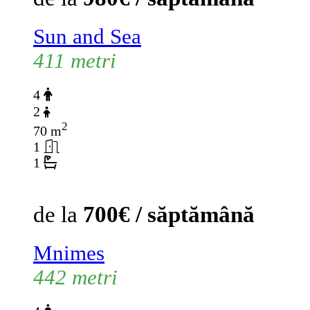
Sun and Sea
411 metri
4
2
2
70 m
1
1
de la
700€ / săptămână
Mnimes
442 metri