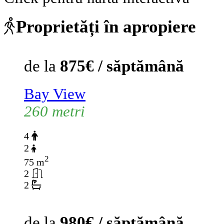
Proprietăți în apropiere
de la
875€ / săptămână
Bay View
260 metri
4
2
2
75 m
2
2
de la
980€ / săptămână