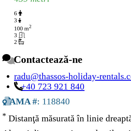
6
3
2
100 m
3
2
Contactează-ne
radu@thassos-holiday-rentals.
+40 723 921 840
AMA #
: 118840
*
Distanţă măsurată în linie dreap