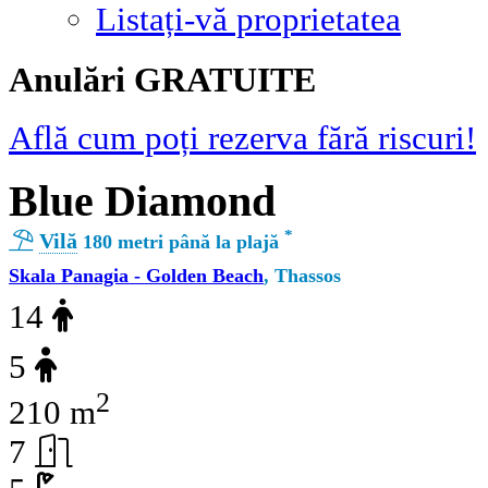
Listați-vă proprietatea
Αnulări GRATUITE
Află cum poți rezerva fără riscuri!
Blue Diamond
*
Vilă
180 metri până la plajă
Skala Panagia - Golden Beach
, Thassos
14
5
2
210 m
7