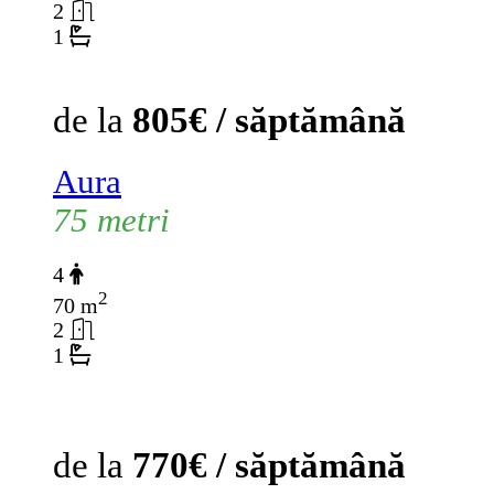
2
1
de la
805€ / săptămână
Aura
75 metri
4
2
70 m
2
1
de la
770€ / săptămână