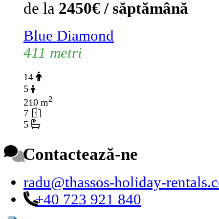
de la
2450€ / săptămână
Blue Diamond
411 metri
14
5
2
210 m
7
5
Contactează-ne
radu@thassos-holiday-rentals.
+40 723 921 840