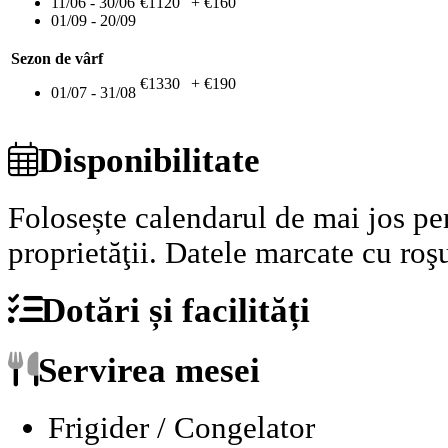
11/06 - 30/06
€1120
+ €160
01/09 - 20/09
Sezon de vârf
€1330
+ €190
01/07 - 31/08
Disponibilitate
Folosește calendarul de mai jos pen
proprietăţii.
Datele marcate cu roşu
Dotări și facilități
Servirea mesei
Frigider / Congelator