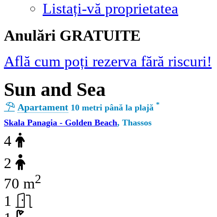
Listați-vă proprietatea
Αnulări GRATUITE
Află cum poți rezerva fără riscuri!
Sun and Sea
*
Apartament
10 metri până la plajă
Skala Panagia - Golden Beach
, Thassos
4
2
2
70 m
1