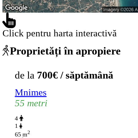
Click pentru harta interactivă
Proprietăți în apropiere
de la
700€ / săptămână
Mnimes
55 metri
4
1
2
65 m