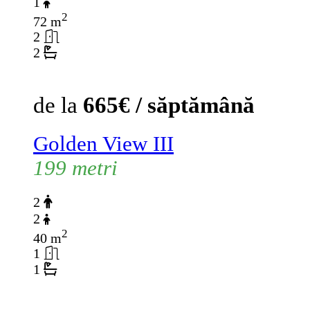
1
2
72 m
2
2
de la
665€ / săptămână
Golden View III
199 metri
2
2
2
40 m
1
1