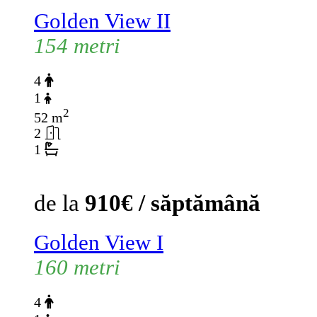
Golden View II
154 metri
4
1
2
52 m
2
1
de la
910€ / săptămână
Golden View I
160 metri
4