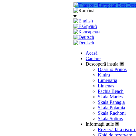
Acasă
Căutare
Descoperă insula
Dassilio Prinos
Kinira
Limenaria
Limenas
Pachis Beach
Skala Maries
Skala Panagia
Skala Potamia
Skala Rachoni
Skala Sotiros
Informaţii utile
Rezervă fără riscuri
Ghid de rezervare