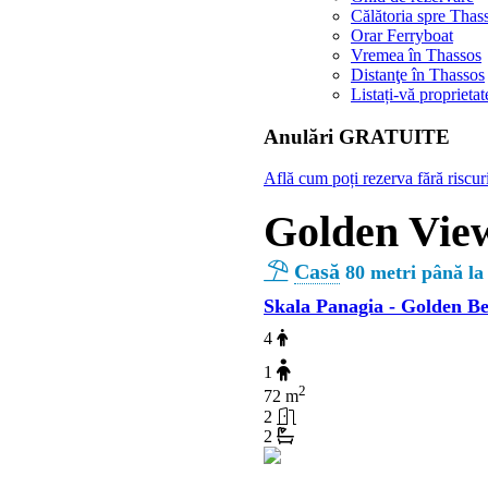
Călătoria spre Thas
Orar Ferryboat
Vremea în Thassos
Distanţe în Thassos
Listați-vă proprietat
Αnulări GRATUITE
Află cum poți rezerva fără riscur
Golden Vie
Casă
80 metri până la
Skala Panagia - Golden B
4
1
2
72 m
2
2