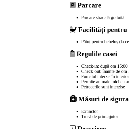
Parcare
Parcare stradală gratuită
Facilități pentru
Pătuț pentru bebeluș (la ce
Regulile casei
Check-in: după ora 15:00
Check-out: înainte de ora
Fumatul interzis în interior
Permite animale mici cu ac
Petrecerile sunt interzise
Măsuri de sigura
Extinctor
Trusă de prim-ajutor
Descriere