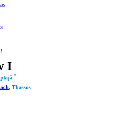
sos
ea
i!
w I
*
 plajă
each
, Thassos