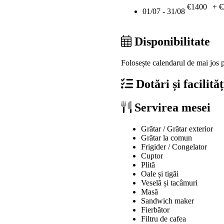
€1400
+ €
01/07 - 31/08
Disponibilitate
Folosește calendarul de mai jos pe
Dotări și facilităț
Servirea mesei
Grătar / Grătar exterior
Grătar la comun
Frigider / Congelator
Cuptor
Plită
Oale și tigăi
Veselă și tacâmuri
Masă
Sandwich maker
Fierbător
Filtru de cafea