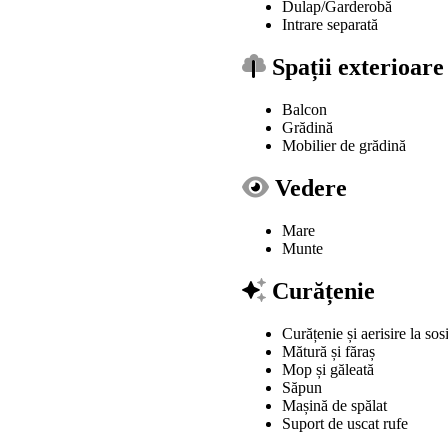
Dulap/Garderobă
Intrare separată
Spații exterioare
Balcon
Grădină
Mobilier de grădină
Vedere
Mare
Munte
Curățenie
Curățenie și aerisire la sos
Mătură și făraș
Mop și găleată
Săpun
Mașină de spălat
Suport de uscat rufe