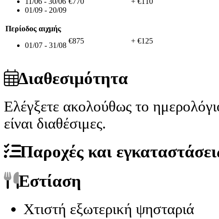
11/06 - 30/06
€770
+ €110
01/09 - 20/09
Περίοδος αιχμής
€875
+ €125
01/07 - 31/08
Διαθεσιμότητα
Ελέγξετε ακολούθως το ημερολόγι
είναι διαθέσιμες.
Παροχές και εγκαταστάσει
Εστίαση
Χτιστή εξωτερική ψησταριά