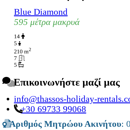
Blue Diamond
595 μέτρα μακρυά
14
5
2
210 m
7
5
Επικοινωνήστε μαζί μας
info@thassos-holiday-rentals.
+30 69733 99068
Αριθμός Μητρώου Ακινήτου
: 