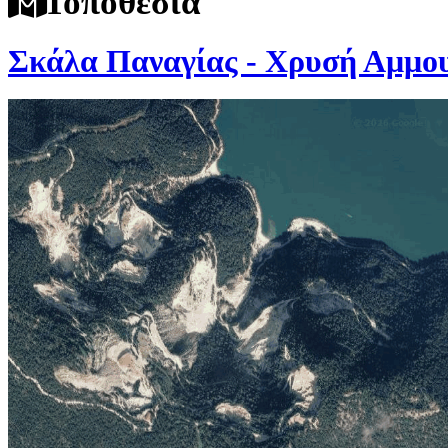
Τοποθεσία
Σκάλα Παναγίας - Χρυσή Αμμο