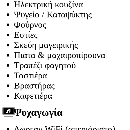
Ηλεκτρική κουζίνα
Ψυγείο / Καταψύκτης
Φούρνος
Εστίες
Σκεύη μαγειρικής
Πιάτα & μαχαιροπίρουνα
Τραπέζι φαγητού
Τοστιέρα
Βραστήρας
Καφετιέρα
Ψυχαγωγία
Δωρεάν WiFi (απεριόριστο)