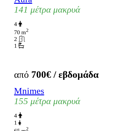
141 μέτρα μακρυά
4
2
70 m
2
1
από
700€ / εβδομάδα
Mnimes
155 μέτρα μακρυά
4
1
2
65 m