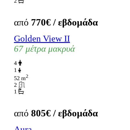
2
από
770€ / εβδομάδα
Golden View II
67 μέτρα μακρυά
4
1
2
52 m
2
1
από
805€ / εβδομάδα
Aura