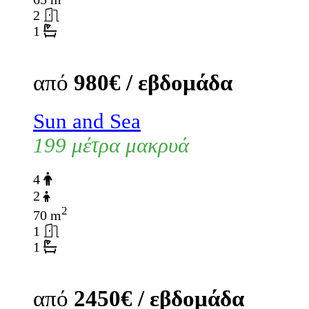
2
1
από
980€ / εβδομάδα
Sun and Sea
199 μέτρα μακρυά
4
2
2
70 m
1
1
από
2450€ / εβδομάδα