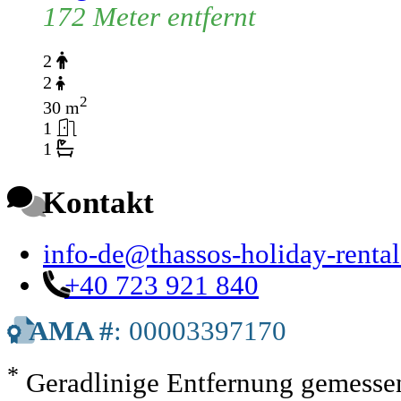
172 Meter entfernt
2
2
2
30 m
1
1
Kontakt
info-de@thassos-holiday-renta
+40 723 921 840
AMA #
: 00003397170
*
Geradlinige Entfernung gemessen