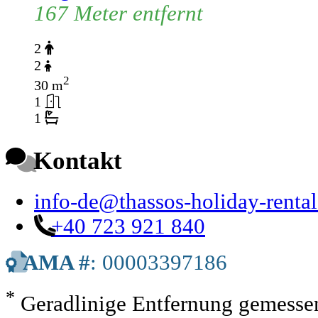
167 Meter entfernt
2
2
2
30 m
1
1
Kontakt
info-de@thassos-holiday-renta
+40 723 921 840
AMA #
: 00003397186
*
Geradlinige Entfernung gemessen